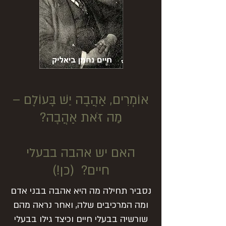
אוֹמְרִים, אַהֲבָה יֵשׁ בָּעוֹלָם –
מַה זֹּאת אַהֲבָה?
האם יש אהבה בבעלי
חיים? (כן!)
נסביר תחילה מה היא אהבה בבני אדם
ומה המרכיבים שלה, ואחר נראה מהם
שורשיה בבעלי חיים וכיצד גילו בבעלי