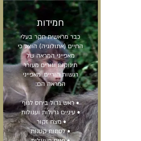
חמידות
כבר מראשית חקר בעלי
החיים (אתולוגיה) הוצע כי
מאפייני המראה של
תינוקות וגורים מעורר
רגשות הוריים. מאפייני
המראה הם:
• ראש גדול ביחס לגוף
• עיניים גדולות ועגולות
• מצח זקור
• לסתות קטנות
• פנים מעוגלות