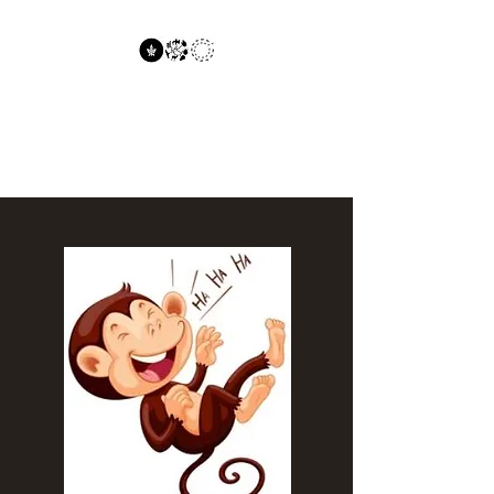
פרופסור דוד עילם
זואולוגיה, אוניברסיטת
תל-אביב