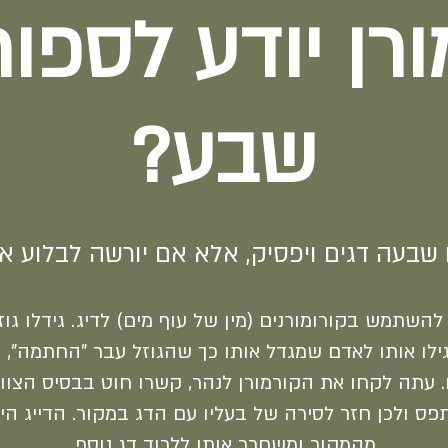
ורן יודע לספור
שבע?
ו שבעה דגים ויפסיק, אלא אם יורשה לבלוע א
 להשתמש בקורומורנים (מין של עוף מים) לדיג. גידלו גו
ילו אותו לאדם שמגדל אותו כך שהגוזל עבר "החתמה",
. עתה לקחו את הקורמורן לנהר, קשרו חוט בבסיס הצוו
פס ולכן חזר לסירה של בעליו עם הדג במקור. הדייג הי
מהמקור ומשחרר אותו ללכוד דג נוסף.