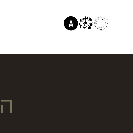
פרופסור דוד עילם
זואולוגיה, אוניברסיטת ת
הא