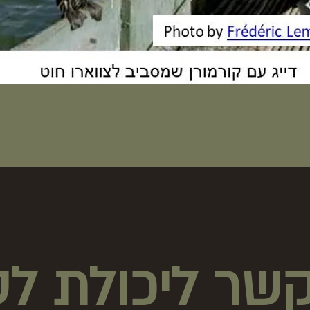
שר ליכולת לס